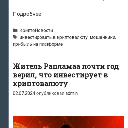
Житель
Подробнее
Эстонии
лишился
Рубрики
КриптоНовости
почти
Тэги
инвестировать в криптовалюту
,
мошенники
,
прибыль на платформе
170
000
евро
Житель Рапламаа почти год
в
верил, что инвестирует в
результате
криптовалюту
мошенничества
02.07.2024
опубликовал
admin