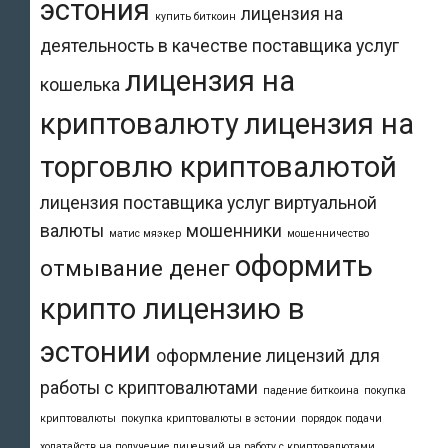
эстония
лицензия на
купить биткоин
деятельность в качестве поставщика услуг
лицензия на
кошелька
криптовалюту
лицензия на
торговлю криптовалютой
лицензия поставщика услуг виртуальной
валюты
мошенники
матис мяэкер
мошенничество
оформить
отмывание денег
крипто лицензию в
эстонии
оформление лицензий для
работы с криптовалютами
падение биткоина
покупка
криптовалюты
покупка криптовалюты в эстонии
порядок подачи
ходатайств на получение лицензий на работу с криптовалютами