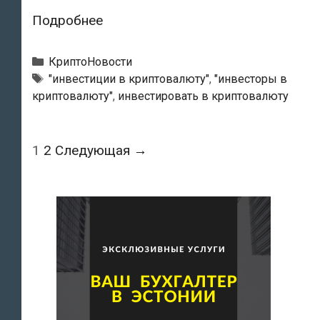
Житель
Подробнее
Рапламаа
почти
Рубрики
КриптоНовости
год
Тэги
"инвестиции в криптовалюту"
,
"инвесторы в
криптовалюту"
,
инвестировать в криптовалюту
верил,
что
инвестирует
Навигация
1
2
Следующая →
в
по
криптовалюту
записям