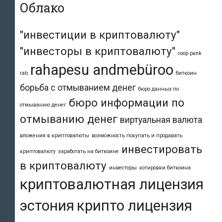
Облако
"инвестиции в криптовалюту"
"инвесторы в криптовалюту"
coop pank
rahapesu andmebüroo
rab
биткоин
борьба с отмыванием денег
бюро данных по
бюро информации по
отмыванию денег
отмыванию денег
виртуальная валюта
вложения в криптовалюты
возможность покупать и продавать
инвестировать
криптовалюту
заработать на биткоине
в криптовалюту
инвесторы
котировки биткоина
криптовалютная лицензия
эстония
крипто лицензия