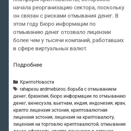
начала реорганизацию сектора, поскольку
он связан с рисками отмывания денег. В
этом году Бюро информации по
отмыванию денег отозвало лицензии
более чем у тысячи компаний, работавших
в сфере виртуальных валют.
В
Подробнее
Эстонии
лишены
Рубрики
КриптоНовости
лицензий
Тэги
rahapesu andmebüroo
,
борьба с отмыванием
денег
,
бразилия
,
бюро информации по отмыванию
более
денег
,
венесуэла
,
вьетнам
,
индия
,
индонезия
,
иран
,
тысячи
крипто лицензия эстония
,
криптовалютная
фирм
лицензия эстония
,
лицензия на криптовалюту
,
сектора
лицензия на торговлю криптовалютой
,
отмывание
криптовалют