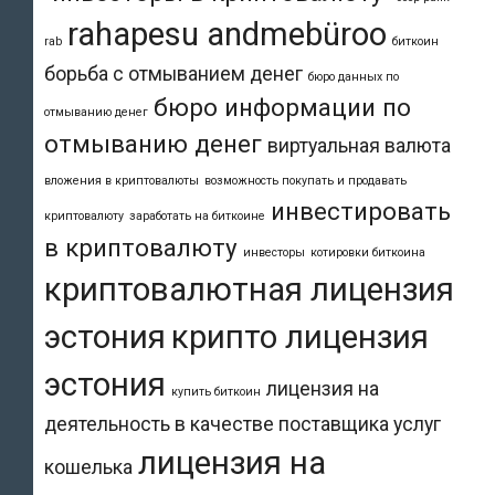
rahapesu andmebüroo
rab
биткоин
борьба с отмыванием денег
бюро данных по
бюро информации по
отмыванию денег
отмыванию денег
виртуальная валюта
вложения в криптовалюты
возможность покупать и продавать
инвестировать
криптовалюту
заработать на биткоине
в криптовалюту
инвесторы
котировки биткоина
криптовалютная лицензия
эстония
крипто лицензия
эстония
лицензия на
купить биткоин
деятельность в качестве поставщика услуг
лицензия на
кошелька