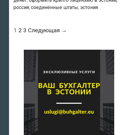
денег
,
оформить крипто лицензию в эстонии
,
россия
,
соединённые штаты
,
эстония
Навигация
1
2
3
Следующая →
по
записям