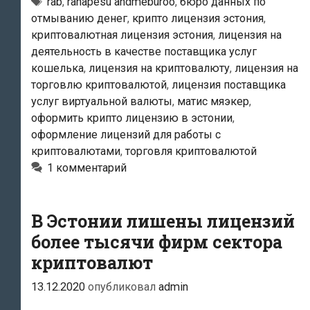
отмыванию
Тэги
rab
,
rahapesu andmebüroo
,
бюро данных по
отмыванию денег
,
крипто лицензия эстония
,
денег:
криптовалютная лицензия эстония
,
лицензия на
«Все
деятельность в качестве поставщика услуг
ранее
кошелька
,
лицензия на криптовалюту
,
лицензия на
выданные
торговлю криптовалютой
,
лицензия поставщика
в
услуг виртуальной валюты
,
матис мяэкер
,
Эстонии
оформить крипто лицензию в эстонии
,
оформление лицензий для работы с
лицензии
криптовалютами
,
торговля криптовалютой
на
1 комментарий
криптовалюты
надо
аннулировать»
В Эстонии лишены лицензий
более тысячи фирм сектора
криптовалют
13.12.2020
опубликовал
admin