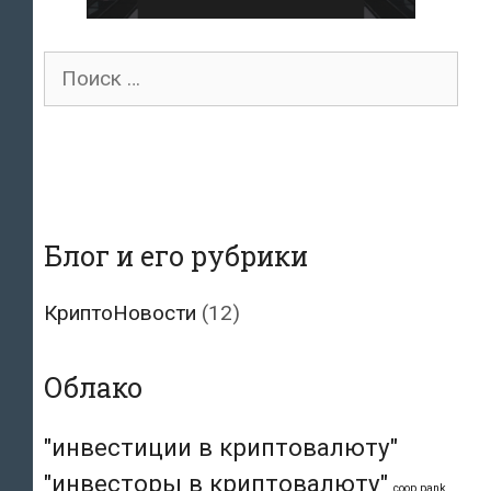
Поиск
для:
Блог и его рубрики
КриптоНовости
(12)
Облако
"инвестиции в криптовалюту"
"инвесторы в криптовалюту"
coop pank