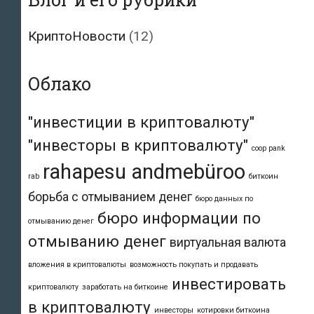
КриптоНовости
(12)
Облако
"инвестиции в криптовалюту"
"инвесторы в криптовалюту"
coop pank
rahapesu andmebüroo
rab
биткоин
борьба с отмыванием денег
бюро данных по
бюро информации по
отмыванию денег
отмыванию денег
виртуальная валюта
вложения в криптовалюты
возможность покупать и продавать
инвестировать
криптовалюту
заработать на биткоине
в криптовалюту
инвесторы
котировки биткоина