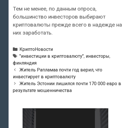
Тем не менее, по данным опроса,
большинство инвесторов выбирают
криптовалюты прежде всего в надежде на
них заработать.
Рубрики
КриптоНовости
Тэги
"инвестиции в криптовалюту"
,
инвесторы
,
финляндия
Навигация
Житель Рапламаа почти год верил, что
по
инвестирует в криптовалюту
записям
Житель Эстонии лишился почти 170 000 евро в
результате мошенничества