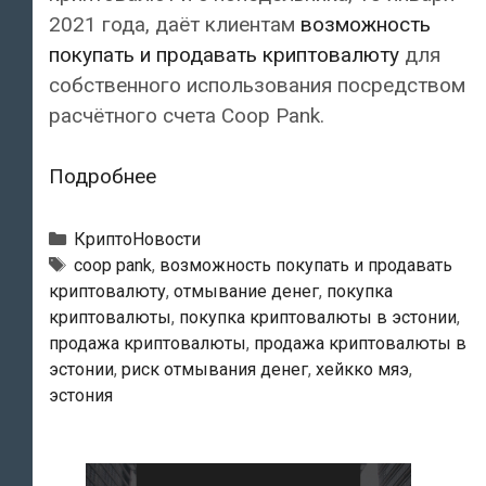
2021 года, даёт клиентам
возможность
покупать и продавать криптовалюту
для
собственного использования посредством
расчётного счета Coop Pank.
Coop
Подробнее
Pank
открыл
Рубрики
КриптоНовости
для
Тэги
coop pank
,
возможность покупать и продавать
криптовалюту
,
отмывание денег
,
покупка
своих
криптовалюты
,
покупка криптовалюты в эстонии
,
клиентов
продажа криптовалюты
,
продажа криптовалюты в
возможность
эстонии
,
риск отмывания денег
,
хейкко мяэ
,
покупать
эстония
и
продавать
криптовалюту