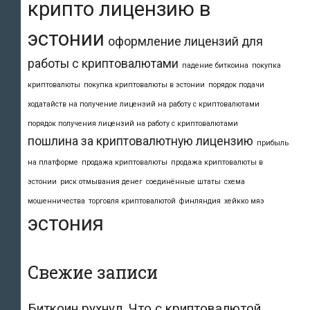
крипто лицензию в
эстонии
оформление лицензий для
работы с криптовалютами
падение биткоина
покупка
криптовалюты
покупка криптовалюты в эстонии
порядок подачи
ходатайств на получение лицензий на работу с криптовалютами
порядок получения лицензий на работу с криптовалютами
пошлина за криптовалютную лицензию
прибыль
на платформе
продажа криптовалюты
продажа криптовалюты в
эстонии
риск отмывания денег
соединённые штаты
схема
мошенничества
торговля криптовалютой
финляндия
хейкко мяэ
эстония
Свежие записи
Биткоин рухнул. Что с криптовалютой