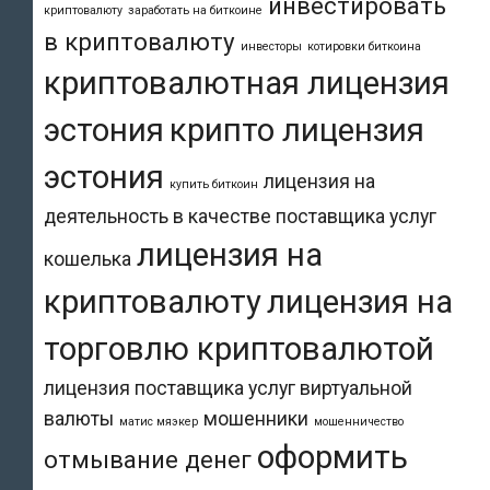
инвестировать
криптовалюту
заработать на биткоине
в криптовалюту
инвесторы
котировки биткоина
криптовалютная лицензия
эстония
крипто лицензия
эстония
лицензия на
купить биткоин
деятельность в качестве поставщика услуг
лицензия на
кошелька
криптовалюту
лицензия на
торговлю криптовалютой
лицензия поставщика услуг виртуальной
валюты
мошенники
матис мяэкер
мошенничество
оформить
отмывание денег