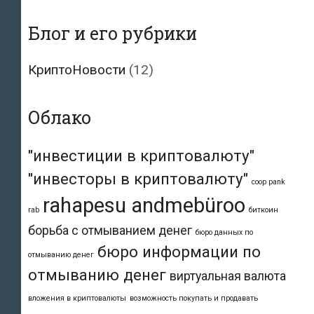
Блог и его рубрики
КриптоНовости
(12)
Облако
"инвестиции в криптовалюту"
"инвесторы в криптовалюту"
coop pank
rahapesu andmebüroo
rab
биткоин
борьба с отмыванием денег
бюро данных по
бюро информации по
отмыванию денег
отмыванию денег
виртуальная валюта
вложения в криптовалюты
возможность покупать и продавать